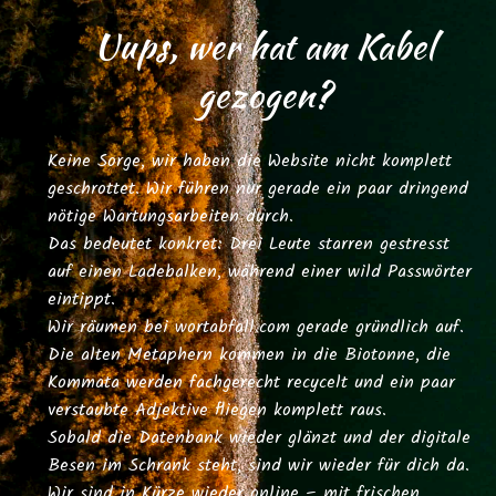
Uups, wer hat am Kabel
gezogen?
Keine Sorge, wir haben die Website nicht komplett
geschrottet. Wir führen nur gerade ein paar dringend
nötige Wartungsarbeiten durch.
Das bedeutet konkret: Drei Leute starren gestresst
auf einen Ladebalken, während einer wild Passwörter
eintippt.
Wir räumen bei
wortabfall.com
gerade gründlich auf.
Die alten Metaphern kommen in die Biotonne, die
Kommata werden fachgerecht recycelt und ein paar
verstaubte Adjektive fliegen komplett raus.
Sobald die Datenbank wieder glänzt und der digitale
Besen im Schrank steht, sind wir wieder für dich da.
Wir sind in Kürze wieder online – mit frischen