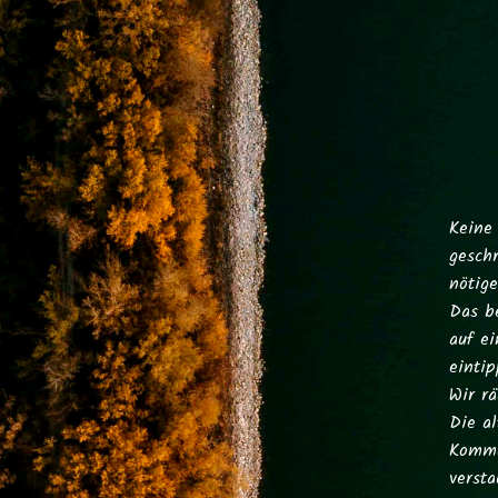
Keine
geschr
nötig
Das be
auf e
eintip
Wir r
Die a
Komma
versta