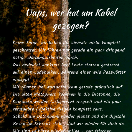
Uups, wer hat am Kabel
gezogen?
Keine Sorge, wir haben die Website nicht komplett
geschrottet. Wir führen nur gerade ein paar dringend
nötige Wartungsarbeiten durch.
Das bedeutet konkret: Drei Leute starren gestresst
auf einen Ladebalken, während einer wild Passwörter
eintippt.
Wir räumen bei
wortabfall.com
gerade gründlich auf.
Die alten Metaphern kommen in die Biotonne, die
Kommata werden fachgerecht recycelt und ein paar
verstaubte Adjektive fliegen komplett raus.
Sobald die Datenbank wieder glänzt und der digitale
Besen im Schrank steht, sind wir wieder für dich da.
Wir sind in Kürze wieder online – mit frischen