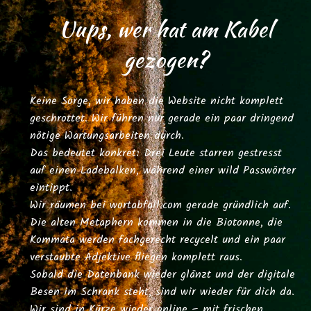
Uups, wer hat am Kabel
gezogen?
Keine Sorge, wir haben die Website nicht komplett
geschrottet. Wir führen nur gerade ein paar dringend
nötige Wartungsarbeiten durch.
Das bedeutet konkret: Drei Leute starren gestresst
auf einen Ladebalken, während einer wild Passwörter
eintippt.
Wir räumen bei
wortabfall.com
gerade gründlich auf.
Die alten Metaphern kommen in die Biotonne, die
Kommata werden fachgerecht recycelt und ein paar
verstaubte Adjektive fliegen komplett raus.
Sobald die Datenbank wieder glänzt und der digitale
Besen im Schrank steht, sind wir wieder für dich da.
Wir sind in Kürze wieder online – mit frischen