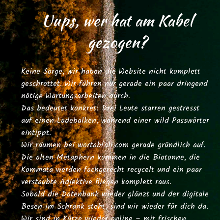
Uups, wer hat am Kabel
gezogen?
Keine Sorge, wir haben die Website nicht komplett
geschrottet. Wir führen nur gerade ein paar dringend
nötige Wartungsarbeiten durch.
Das bedeutet konkret: Drei Leute starren gestresst
auf einen Ladebalken, während einer wild Passwörter
eintippt.
Wir räumen bei
wortabfall.com
gerade gründlich auf.
Die alten Metaphern kommen in die Biotonne, die
Kommata werden fachgerecht recycelt und ein paar
verstaubte Adjektive fliegen komplett raus.
Sobald die Datenbank wieder glänzt und der digitale
Besen im Schrank steht, sind wir wieder für dich da.
Wir sind in Kürze wieder online – mit frischen