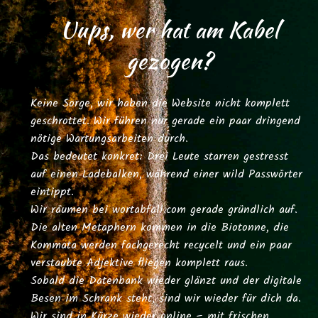
Uups, wer hat am Kabel
gezogen?
Keine Sorge, wir haben die Website nicht komplett
geschrottet. Wir führen nur gerade ein paar dringend
nötige Wartungsarbeiten durch.
Das bedeutet konkret: Drei Leute starren gestresst
auf einen Ladebalken, während einer wild Passwörter
eintippt.
Wir räumen bei
wortabfall.com
gerade gründlich auf.
Die alten Metaphern kommen in die Biotonne, die
Kommata werden fachgerecht recycelt und ein paar
verstaubte Adjektive fliegen komplett raus.
Sobald die Datenbank wieder glänzt und der digitale
Besen im Schrank steht, sind wir wieder für dich da.
Wir sind in Kürze wieder online – mit frischen