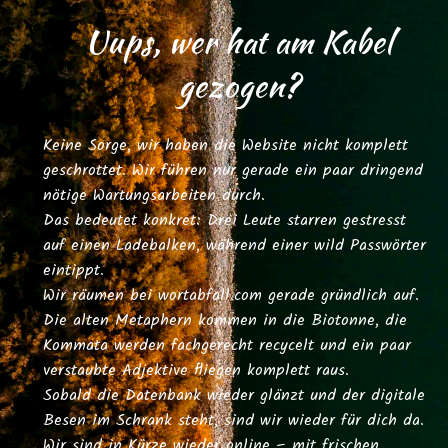
Uups, wer hat am Kabel
gezogen?
Keine Sorge, wir haben die Website nicht komplett
geschrottet. Wir führen nur gerade ein paar dringend
nötige Wartungsarbeiten durch.
Das bedeutet konkret: Drei Leute starren gestresst
auf einen Ladebalken, während einer wild Passwörter
eintippt.
Wir räumen bei
wortabfall.com
gerade gründlich auf.
Die alten Metaphern kommen in die Biotonne, die
Kommata werden fachgerecht recycelt und ein paar
verstaubte Adjektive fliegen komplett raus.
Sobald die Datenbank wieder glänzt und der digitale
Besen im Schrank steht, sind wir wieder für dich da.
Wir sind in Kürze wieder online – mit frischen