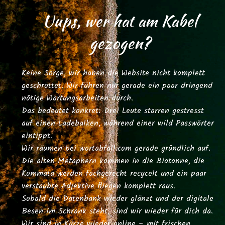
Uups, wer hat am Kabel
gezogen?
Keine Sorge, wir haben die Website nicht komplett
geschrottet. Wir führen nur gerade ein paar dringend
nötige Wartungsarbeiten durch.
Das bedeutet konkret: Drei Leute starren gestresst
auf einen Ladebalken, während einer wild Passwörter
eintippt.
Wir räumen bei
wortabfall.com
gerade gründlich auf.
Die alten Metaphern kommen in die Biotonne, die
Kommata werden fachgerecht recycelt und ein paar
verstaubte Adjektive fliegen komplett raus.
Sobald die Datenbank wieder glänzt und der digitale
Besen im Schrank steht, sind wir wieder für dich da.
Wir sind in Kürze wieder online – mit frischen