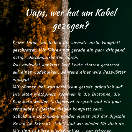
Uups, wer hat am Kabel
gezogen?
Keine Sorge, wir haben die Website nicht komplett
geschrottet. Wir führen nur gerade ein paar dringend
nötige Wartungsarbeiten durch.
Das bedeutet konkret: Drei Leute starren gestresst
auf einen Ladebalken, während einer wild Passwörter
eintippt.
Wir räumen bei
wortabfall.com
gerade gründlich auf.
Die alten Metaphern kommen in die Biotonne, die
Kommata werden fachgerecht recycelt und ein paar
verstaubte Adjektive fliegen komplett raus.
Sobald die Datenbank wieder glänzt und der digitale
Besen im Schrank steht, sind wir wieder für dich da.
Wir sind in Kürze wieder online – mit frischen