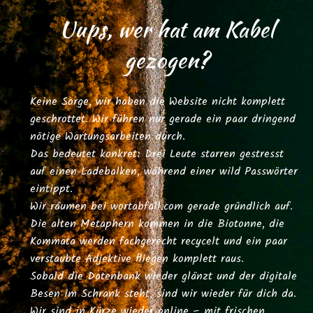
Uups, wer hat am Kabel
gezogen?
Keine Sorge, wir haben die Website nicht komplett
geschrottet. Wir führen nur gerade ein paar dringend
nötige Wartungsarbeiten durch.
Das bedeutet konkret: Drei Leute starren gestresst
auf einen Ladebalken, während einer wild Passwörter
eintippt.
Wir räumen bei
wortabfall.com
gerade gründlich auf.
Die alten Metaphern kommen in die Biotonne, die
Kommata werden fachgerecht recycelt und ein paar
verstaubte Adjektive fliegen komplett raus.
Sobald die Datenbank wieder glänzt und der digitale
Besen im Schrank steht, sind wir wieder für dich da.
Wir sind in Kürze wieder online – mit frischen