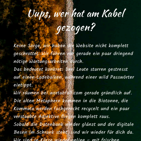
Uups, wer hat am Kabel
gezogen?
Keine Sorge, wir haben die Website nicht komplett
geschrottet. Wir führen nur gerade ein paar dringend
nötige Wartungsarbeiten durch.
Das bedeutet konkret: Drei Leute starren gestresst
auf einen Ladebalken, während einer wild Passwörter
eintippt.
Wir räumen bei
wortabfall.com
gerade gründlich auf.
Die alten Metaphern kommen in die Biotonne, die
Kommata werden fachgerecht recycelt und ein paar
verstaubte Adjektive fliegen komplett raus.
Sobald die Datenbank wieder glänzt und der digitale
Besen im Schrank steht, sind wir wieder für dich da.
Wir sind in Kürze wieder online – mit frischen